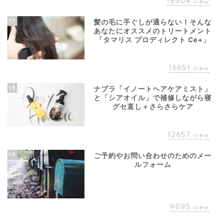
16904
view
17
髪の毛に手ぐしが通らない！そんな
あなたにオススメのトリートメント
「タマリス プロディレクト Ce+」
16651
view
18
ナプラ「イノートヘアケアミスト」
と「シアオイル」で補修しながら寝
グセ直し＋さらさらケア
12657
view
19
ご予約やお問い合わせのためのメー
ルフォーム
9095
view