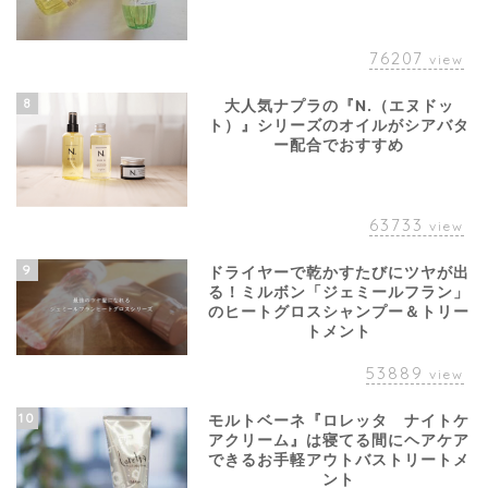
76207
view
8
大人気ナプラの『N.（エヌドッ
ト）』シリーズのオイルがシアバタ
ー配合でおすすめ
63733
view
9
ドライヤーで乾かすたびにツヤが出
る！ミルボン「ジェミールフラン」
のヒートグロスシャンプー＆トリー
トメント
53889
view
10
モルトベーネ『ロレッタ ナイトケ
アクリーム』は寝てる間にヘアケア
できるお手軽アウトバストリートメ
ント