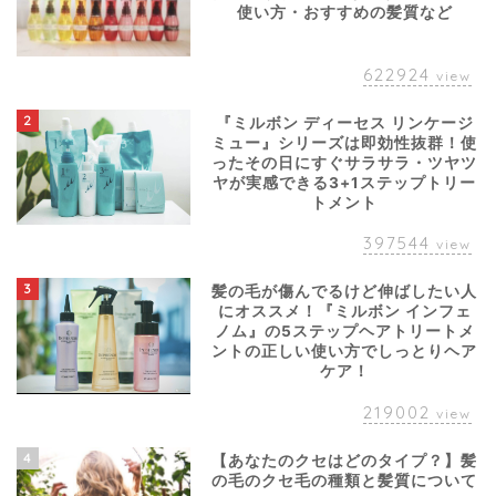
使い方・おすすめの髪質など
622924
view
2
『ミルボン ディーセス リンケージ
ミュー』シリーズは即効性抜群！使
ったその日にすぐサラサラ・ツヤツ
ヤが実感できる3+1ステップトリー
トメント
397544
view
3
髪の毛が傷んでるけど伸ばしたい人
にオススメ！『ミルボン インフェ
ノム』の5ステップヘアトリートメ
ントの正しい使い方でしっとりヘア
ケア！
219002
view
4
【あなたのクセはどのタイプ？】髪
の毛のクセ毛の種類と髪質について