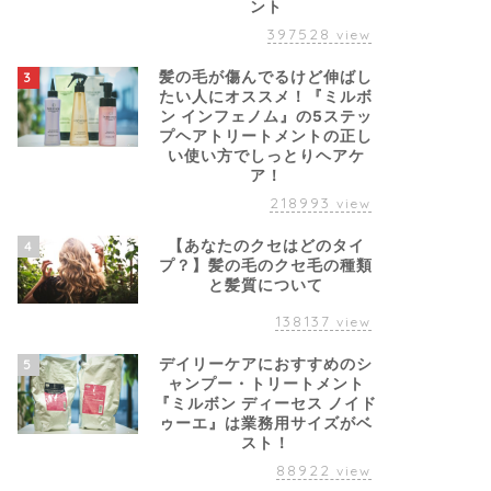
ント
397528
view
髪の毛が傷んでるけど伸ばし
3
たい人にオススメ！『ミルボ
ン インフェノム』の5ステッ
プヘアトリートメントの正し
い使い方でしっとりヘアケ
ア！
218993
view
【あなたのクセはどのタイ
4
プ？】髪の毛のクセ毛の種類
と髪質について
138137
view
デイリーケアにおすすめのシ
5
ャンプー・トリートメント
『ミルボン ディーセス ノイド
ゥーエ』は業務用サイズがベ
スト！
88922
view