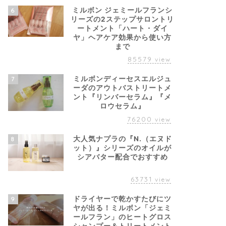
ミルボン ジェミールフランシ
6
リーズの2ステップサロントリ
ートメント「ハート・ダイ
ヤ」ヘアケア効果から使い方
まで
85579
view
ミルボンディーセスエルジュ
7
ーダのアウトバストリートメ
ント『リンバーセラム』『メ
ロウセラム』
76200
view
大人気ナプラの『N.（エヌド
8
ット）』シリーズのオイルが
シアバター配合でおすすめ
63731
view
ドライヤーで乾かすたびにツ
9
ヤが出る！ミルボン「ジェミ
ールフラン」のヒートグロス