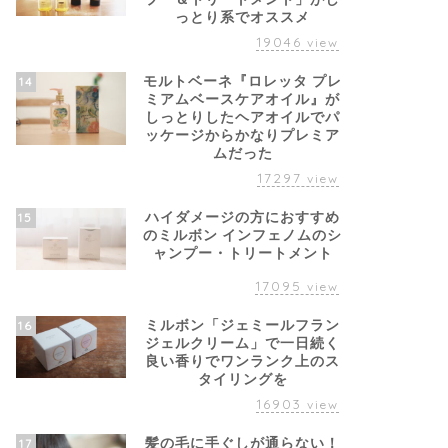
っとり系でオススメ
19046
view
モルトベーネ『ロレッタ プレ
14
ミアムベースケアオイル』が
しっとりしたヘアオイルでパ
ッケージからかなりプレミア
ムだった
17297
view
ハイダメージの方におすすめ
15
のミルボン インフェノムのシ
ャンプー・トリートメント
17095
view
ミルボン「ジェミールフラン
16
ジェルクリーム」で一日続く
良い香りでワンランク上のス
タイリングを
16903
view
髪の毛に手ぐしが通らない！
17