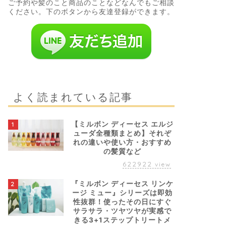
ご予約や髪のこと商品のことなどなんでもご相談
ください。下のボタンから友達登録ができます。
よく読まれている記事
【ミルボン ディーセス エルジ
1
ューダ全種類まとめ】それぞ
れの違いや使い方・おすすめ
の髪質など
622922
view
『ミルボン ディーセス リンケ
2
ージ ミュー』シリーズは即効
性抜群！使ったその日にすぐ
サラサラ・ツヤツヤが実感で
きる3+1ステップトリートメ