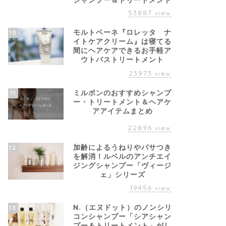
シャンプー＆トリートメント
53887
view
モルトベーネ『ロレッタ ナ
10
イトケアクリーム』は寝てる
間にヘアケアできるお手軽ア
ウトバストリートメント
23973
view
ミルボンのおすすめシャンプ
11
ー・トリートメント＆ヘアケ
アアイテムまとめ
22896
view
加齢によるうねりやパサつき
12
を解消！ルベルのアンチエイ
ジングシャンプー「ヴィージ
ェ」シリーズ
19456
view
N.（エヌドット）のノンシリ
13
コンシャンプー「シアシャン
プー＆トリートメント」がし