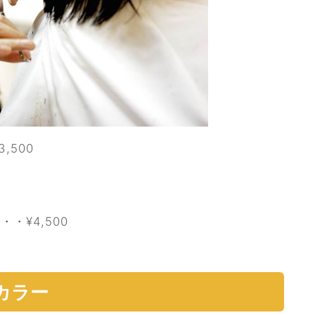
,500
・¥4,500
カラー