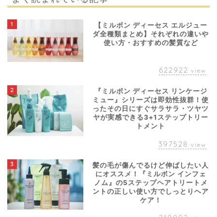
1
【ミルボン ディーセス エルジュー
ダ全種類まとめ】それぞれの違いや
使い方・おすすめの髪質など
622922
view
2
『ミルボン ディーセス リンケージ
ミュー』シリーズは即効性抜群！使
ったその日にすぐサラサラ・ツヤツ
ヤが実感できる3+1ステップトリー
トメント
397528
view
3
髪の毛が傷んでるけど伸ばしたい人
にオススメ！『ミルボン インフェ
ノム』の5ステップヘアトリートメ
ントの正しい使い方でしっとりヘア
ケア！