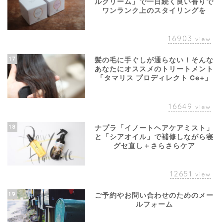
ルクリーム」で一日続く良い香りで
ワンランク上のスタイリングを
16903
view
17
髪の毛に手ぐしが通らない！そんな
あなたにオススメのトリートメント
「タマリス プロディレクト Ce+」
16649
view
18
ナプラ「イノートヘアケアミスト」
と「シアオイル」で補修しながら寝
グセ直し＋さらさらケア
12651
view
19
ご予約やお問い合わせのためのメー
ルフォーム