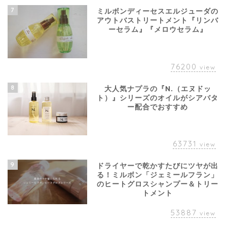
7
ミルボンディーセスエルジューダの
アウトバストリートメント『リンバ
ーセラム』『メロウセラム』
76200
view
8
大人気ナプラの『N.（エヌドッ
ト）』シリーズのオイルがシアバタ
ー配合でおすすめ
63731
view
9
ドライヤーで乾かすたびにツヤが出
る！ミルボン「ジェミールフラン」
のヒートグロスシャンプー＆トリー
トメント
53887
view