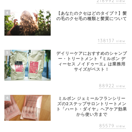
218992
view
4
【あなたのクセはどのタイプ？】髪
の毛のクセ毛の種類と髪質について
138137
view
5
デイリーケアにおすすめのシャンプ
ー・トリートメント『ミルボン デ
ィーセス ノイドゥーエ』は業務用
サイズがベスト！
88922
view
6
ミルボン ジェミールフランシリー
ズの2ステップサロントリートメン
ト「ハート・ダイヤ」ヘアケア効果
から使い方まで
85579
view