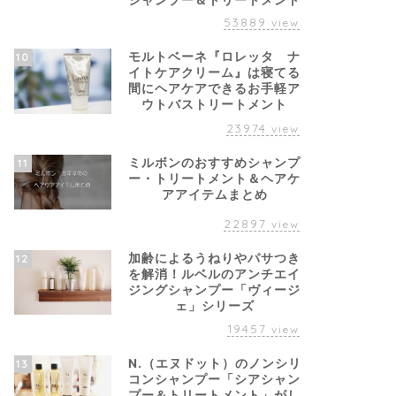
シャンプー＆トリートメント
53889
view
モルトベーネ『ロレッタ ナ
10
イトケアクリーム』は寝てる
間にヘアケアできるお手軽ア
ウトバストリートメント
23974
view
ミルボンのおすすめシャンプ
11
ー・トリートメント＆ヘアケ
アアイテムまとめ
22897
view
加齢によるうねりやパサつき
12
を解消！ルベルのアンチエイ
ジングシャンプー「ヴィージ
ェ」シリーズ
19457
view
N.（エヌドット）のノンシリ
13
コンシャンプー「シアシャン
プー＆トリートメント」がし