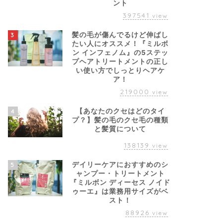
ント
397541
view
髪の毛が傷んでるけど伸ばし
3
たい人にオススメ！『ミルボ
ン インフェノム』の5ステッ
プヘアトリートメントの正し
い使い方でしっとりヘアケ
ア！
219000
view
【あなたのクセはどのタイ
4
プ？】髪の毛のクセ毛の種類
と髪質について
138139
view
デイリーケアにおすすめのシ
5
ャンプー・トリートメント
『ミルボン ディーセス ノイド
ゥーエ』は業務用サイズがベ
スト！
88926
view