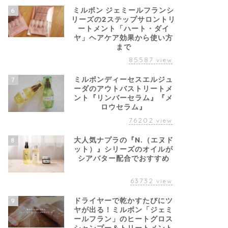
ミルボン ジェミールフランシ
6
リーズの2ステップサロントリ
ートメント「ハート・ダイ
ヤ」ヘアケア効果から使い方
まで
85587
view
ミルボンディーセスエルジュ
7
ーダのアウトバストリートメ
ント『リンバーセラム』『メ
ロウセラム』
76202
view
大人気ナプラの『N.（エヌド
8
ット）』シリーズのオイルが
シアバター配合でおすすめ
63732
view
ドライヤーで乾かすたびにツ
9
ヤが出る！ミルボン「ジェミ
ールフラン」のヒートグロス