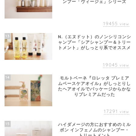
ンプー「ヴィージェ」シリーズ
19455
view
13
N.（エヌドット）のノンシリコンシ
ャンプー「シアシャンプー＆トリー
トメント」がしっとり系でオススメ
19045
view
14
モルトベーネ『ロレッタ プレミア
ムベースケアオイル』がしっとりし
たヘアオイルでパッケージからかな
りプレミアムだった
17291
view
15
ハイダメージの方におすすめのミル
ボン インフェノムのシャンプー・
トリートメント