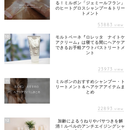
る！ミルボン「ジェミールフラン」
のヒートグロスシャンプー＆トリー
トメント
53883
view
10
モルトベーネ『ロレッタ ナイトケ
アクリーム』は寝てる間にヘアケア
できるお手軽アウトバストリートメ
ント
23973
view
11
ミルボンのおすすめシャンプー・ト
リートメント＆ヘアケアアイテムま
とめ
22893
view
12
加齢によるうねりやパサつきを解
消！ルベルのアンチエイジングシャ