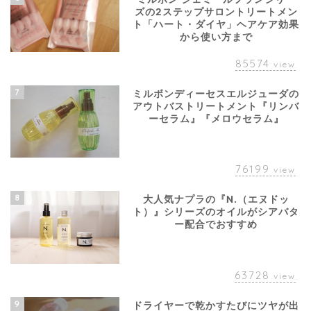
ズの2ステップサロントリートメン
ト「ハート・ダイヤ」ヘアケア効果
から使い方まで
85574
view
7
ミルボンディーセスエルジューダの
アウトバストリートメント『リンバ
ーセラム』『メロウセラム』
76199
view
8
大人気ナプラの『N.（エヌドッ
ト）』シリーズのオイルがシアバタ
ー配合でおすすめ
63728
view
9
ドライヤーで乾かすたびにツヤが出