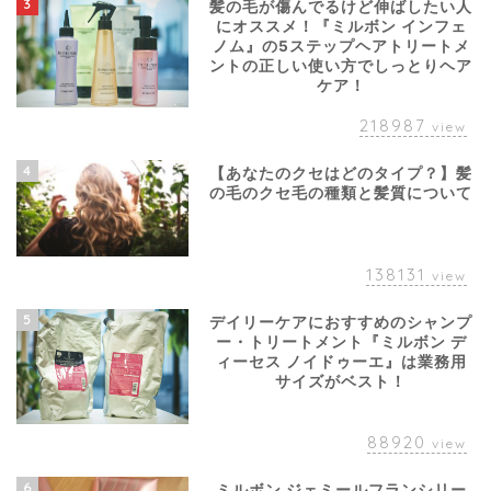
3
髪の毛が傷んでるけど伸ばしたい人
にオススメ！『ミルボン インフェ
ノム』の5ステップヘアトリートメ
ントの正しい使い方でしっとりヘア
ケア！
218987
view
4
【あなたのクセはどのタイプ？】髪
の毛のクセ毛の種類と髪質について
138131
view
5
デイリーケアにおすすめのシャンプ
ー・トリートメント『ミルボン デ
ィーセス ノイドゥーエ』は業務用
サイズがベスト！
88920
view
6
ミルボン ジェミールフランシリー