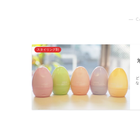
― C
スタイリング剤
ど
な