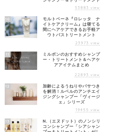
シャンプー＆トリートメント
53883
view
モルトベーネ『ロレッタ ナ
10
イトケアクリーム』は寝てる
間にヘアケアできるお手軽ア
ウトバストリートメント
23973
view
ミルボンのおすすめシャンプ
11
ー・トリートメント＆ヘアケ
アアイテムまとめ
22893
view
加齢によるうねりやパサつき
12
を解消！ルベルのアンチエイ
ジングシャンプー「ヴィージ
ェ」シリーズ
19455
view
N.（エヌドット）のノンシリ
13
コンシャンプー「シアシャン
プー＆トリートメント」がし