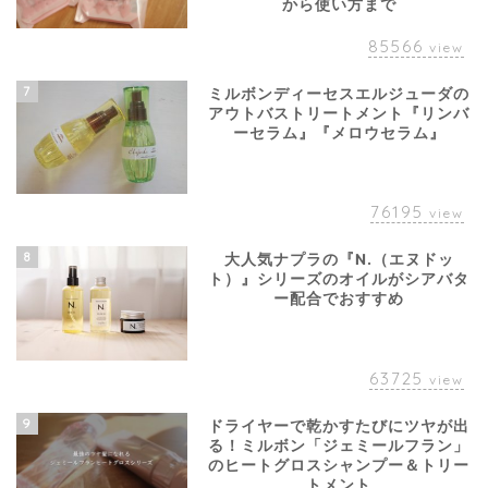
から使い方まで
85566
view
7
ミルボンディーセスエルジューダの
アウトバストリートメント『リンバ
ーセラム』『メロウセラム』
76195
view
8
大人気ナプラの『N.（エヌドッ
ト）』シリーズのオイルがシアバタ
ー配合でおすすめ
63725
view
9
ドライヤーで乾かすたびにツヤが出
る！ミルボン「ジェミールフラン」
のヒートグロスシャンプー＆トリー
トメント