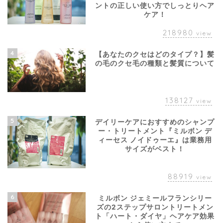
ントの正しい使い方でしっとりヘア
ケア！
218980
view
4
【あなたのクセはどのタイプ？】髪
の毛のクセ毛の種類と髪質について
138127
view
5
デイリーケアにおすすめのシャンプ
ー・トリートメント『ミルボン デ
ィーセス ノイドゥーエ』は業務用
サイズがベスト！
88919
view
6
ミルボン ジェミールフランシリー
ズの2ステップサロントリートメン
ト「ハート・ダイヤ」ヘアケア効果