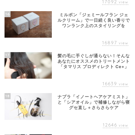
17092
view
16
ミルボン「ジェミールフラン ジェ
ルクリーム」で一日続く良い香りで
ワンランク上のスタイリングを
16897
view
17
髪の毛に手ぐしが通らない！そんな
あなたにオススメのトリートメント
「タマリス プロディレクト Ce+」
16639
view
18
ナプラ「イノートヘアケアミスト」
と「シアオイル」で補修しながら寝
グセ直し＋さらさらケア
12646
view