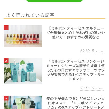
よく読まれている記事
1
【ミルボン ディーセス エルジュー
ダ全種類まとめ】それぞれの違いや
使い方・おすすめの髪質など
622915
view
2
『ミルボン ディーセス リンケージ
ミュー』シリーズは即効性抜群！使
ったその日にすぐサラサラ・ツヤツ
ヤが実感できる3+1ステップトリー
トメント
397519
view
3
髪の毛が傷んでるけど伸ばしたい人
にオススメ！『ミルボン インフェ
ノム』の5ステップヘアトリートメ