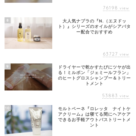
76198
view
8
大人気ナプラの『N.（エヌドッ
ト）』シリーズのオイルがシアバタ
ー配合でおすすめ
63727
view
9
ドライヤーで乾かすたびにツヤが出
る！ミルボン「ジェミールフラン」
のヒートグロスシャンプー＆トリー
トメント
53883
view
10
モルトベーネ『ロレッタ ナイトケ
アクリーム』は寝てる間にヘアケア
できるお手軽アウトバストリートメ
ント