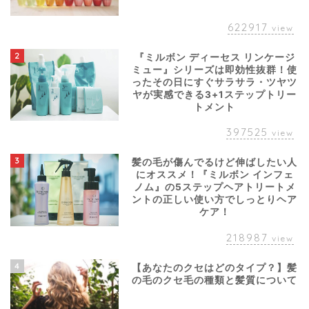
622917
view
2
『ミルボン ディーセス リンケージ
ミュー』シリーズは即効性抜群！使
ったその日にすぐサラサラ・ツヤツ
ヤが実感できる3+1ステップトリー
トメント
397525
view
3
髪の毛が傷んでるけど伸ばしたい人
にオススメ！『ミルボン インフェ
ノム』の5ステップヘアトリートメ
ントの正しい使い方でしっとりヘア
ケア！
218987
view
4
【あなたのクセはどのタイプ？】髪
の毛のクセ毛の種類と髪質について