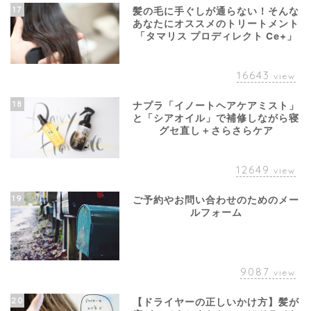
17
髪の毛に手ぐしが通らない！そんな
あなたにオススメのトリートメント
「タマリス プロディレクト Ce+」
16643
view
18
ナプラ「イノートヘアケアミスト」
と「シアオイル」で補修しながら寝
グセ直し＋さらさらケア
12649
view
19
ご予約やお問い合わせのためのメー
ルフォーム
9087
view
20
【ドライヤーの正しいかけ方】髪が