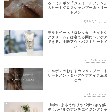
る！ミルボン「ジェミールフラン」
のヒートグロスシャンプー＆トリー
トメント
53889
view
10
モルトベーネ『ロレッタ ナイトケ
アクリーム』は寝てる間にヘアケア
できるお手軽アウトバストリートメ
ント
23974
view
11
ミルボンのおすすめシャンプー・ト
リートメント＆ヘアケアアイテムま
とめ
22897
view
12
加齢によるうねりやパサつきを解
消！ルベルのアンチエイジングシャ