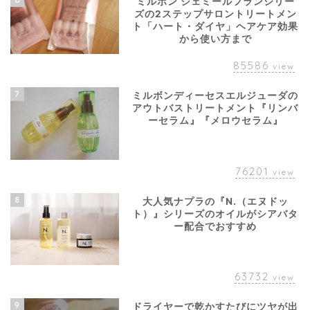
ミルボン ジェミールフランシリー
ズの2ステップサロントリートメン
ト「ハート・ダイヤ」ヘアケア効果
から使い方まで
85586
view
7
ミルボンディーセスエルジューダの
アウトバストリートメント『リンバ
ーセラム』『メロウセラム』
76201
view
8
大人気ナプラの『N.（エヌドッ
ト）』シリーズのオイルがシアバタ
ー配合でおすすめ
63732
view
9
ドライヤーで乾かすたびにツヤが出