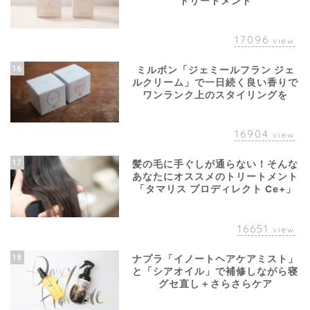
トリートメント
17096
view
16
ミルボン「ジェミールフラン ジェ
ルクリーム」で一日続く良い香りで
ワンランク上のスタイリングを
16904
view
17
髪の毛に手ぐしが通らない！そんな
あなたにオススメのトリートメント
「タマリス プロディレクト Ce+」
16651
view
18
ナプラ「イノートヘアケアミスト」
と「シアオイル」で補修しながら寝
グセ直し＋さらさらケア