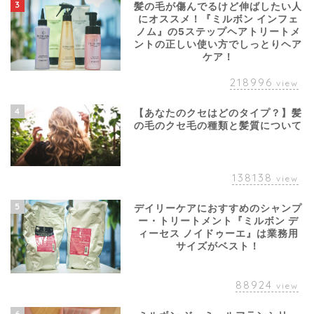
3
髪の毛が傷んでるけど伸ばしたい人
にオススメ！『ミルボン インフェ
ノム』の5ステップヘアトリートメ
ントの正しい使い方でしっとりヘア
ケア！
218996
view
4
【あなたのクセはどのタイプ？】髪
の毛のクセ毛の種類と髪質について
138138
view
5
デイリーケアにおすすめのシャンプ
ー・トリートメント『ミルボン デ
ィーセス ノイドゥーエ』は業務用
サイズがベスト！
88924
view
6