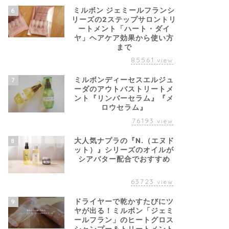
ミルボン ジェミールフランシ
6
リーズの2ステップサロントリ
ートメント「ハート・ダイ
ヤ」ヘアケア効果から使い方
まで
85561
view
ミルボンディーセスエルジュ
7
ーダのアウトバストリートメ
ント『リンバーセラム』『メ
ロウセラム』
76193
view
大人気ナプラの『N.（エヌド
8
ット）』シリーズのオイルが
シアバター配合でおすすめ
63723
view
ドライヤーで乾かすたびにツ
9
ヤが出る！ミルボン「ジェミ
ールフラン」のヒートグロス