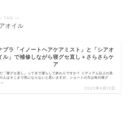
― TAG ―
アオイル
ナプラ「イノートヘアケアミスト」と「シアオ
イル」で補修しながら寝グセ直し＋さらさらケ
ア
だ「寝グセ直し」って水で濡らして終わりですか？ ミディアム以上の長
の人はそこまで気にならないと思いますが、ショートの方は毎日寝グ
 …
2020年4月12日