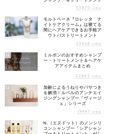
シャンプー＆トリートメント
53875
view
モルトベーネ『ロレッタ ナ
10
イトケアクリーム』は寝てる
間にヘアケアできるお手軽ア
ウトバストリートメント
23968
view
ミルボンのおすすめシャンプ
11
ー・トリートメント＆ヘアケ
アアイテムまとめ
22882
view
加齢によるうねりやパサつき
12
を解消！ルベルのアンチエイ
ジングシャンプー「ヴィージ
ェ」シリーズ
19447
view
N.（エヌドット）のノンシリ
13
コンシャンプー「シアシャン
プー＆トリートメント」がし