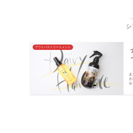
シ
アウトバストリートメント
ま
さ
セ