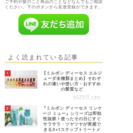
ご予約や髪のこと商品のことなどなんでもご相談
ください。下のボタンから友達登録ができます。
よく読まれている記事
【ミルボン ディーセス エルジ
1
ューダ全種類まとめ】それぞ
れの違いや使い方・おすすめ
の髪質など
622913
view
『ミルボン ディーセス リンケ
2
ージ ミュー』シリーズは即効
性抜群！使ったその日にすぐ
サラサラ・ツヤツヤが実感で
きる3+1ステップトリートメ