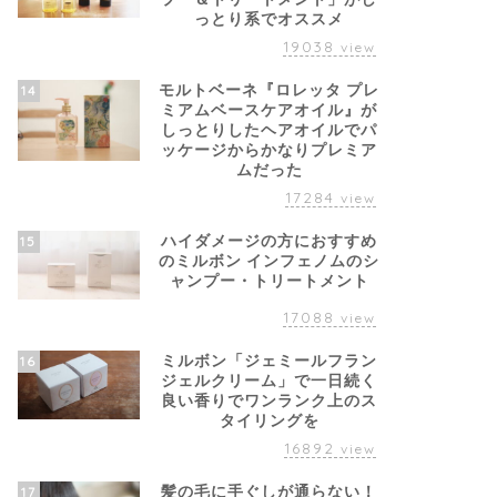
っとり系でオススメ
19038
view
モルトベーネ『ロレッタ プレ
14
ミアムベースケアオイル』が
しっとりしたヘアオイルでパ
ッケージからかなりプレミア
ムだった
17284
view
ハイダメージの方におすすめ
15
のミルボン インフェノムのシ
ャンプー・トリートメント
17088
view
ミルボン「ジェミールフラン
16
ジェルクリーム」で一日続く
良い香りでワンランク上のス
タイリングを
16892
view
髪の毛に手ぐしが通らない！
17