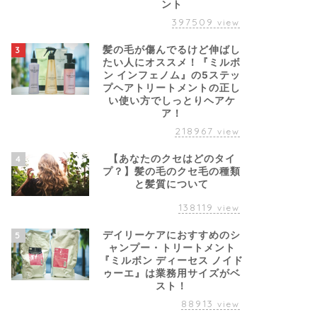
ント
397509
view
髪の毛が傷んでるけど伸ばし
3
たい人にオススメ！『ミルボ
ン インフェノム』の5ステッ
プヘアトリートメントの正し
い使い方でしっとりヘアケ
ア！
218967
view
【あなたのクセはどのタイ
4
プ？】髪の毛のクセ毛の種類
と髪質について
138119
view
デイリーケアにおすすめのシ
5
ャンプー・トリートメント
『ミルボン ディーセス ノイド
ゥーエ』は業務用サイズがベ
スト！
88913
view