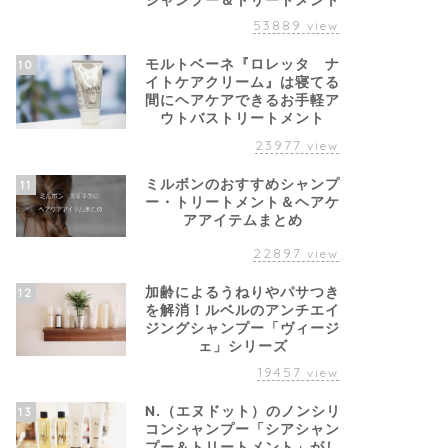
シャンプー＆トリートメント
53889
view
モルトベーネ『ロレッタ ナ
10
イトケアクリーム』は寝てる
間にヘアケアできるお手軽ア
ウトバストリートメント
23977
view
ミルボンのおすすめシャンプ
11
ー・トリートメント＆ヘアケ
アアイテムまとめ
22897
view
加齢によるうねりやパサつき
12
を解消！ルベルのアンチエイ
ジングシャンプー「ヴィージ
ェ」シリーズ
19457
view
N.（エヌドット）のノンシリ
13
コンシャンプー「シアシャン
プー＆トリートメント」がし