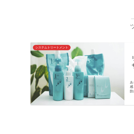
システムトリートメント
あ
感
防