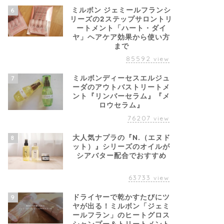
ミルボン ジェミールフランシ
6
リーズの2ステップサロントリ
ートメント「ハート・ダイ
ヤ」ヘアケア効果から使い方
まで
85592
view
ミルボンディーセスエルジュ
7
ーダのアウトバストリートメ
ント『リンバーセラム』『メ
ロウセラム』
76207
view
大人気ナプラの『N.（エヌド
8
ット）』シリーズのオイルが
シアバター配合でおすすめ
63733
view
ドライヤーで乾かすたびにツ
9
ヤが出る！ミルボン「ジェミ
ールフラン」のヒートグロス