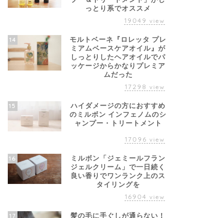
っとり系でオススメ
19049
view
モルトベーネ『ロレッタ プレ
14
ミアムベースケアオイル』が
しっとりしたヘアオイルでパ
ッケージからかなりプレミア
ムだった
17298
view
ハイダメージの方におすすめ
15
のミルボン インフェノムのシ
ャンプー・トリートメント
17096
view
ミルボン「ジェミールフラン
16
ジェルクリーム」で一日続く
良い香りでワンランク上のス
タイリングを
16904
view
髪の毛に手ぐしが通らない！
17