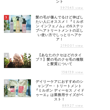
ント
397543
view
髪の毛が傷んでるけど伸ばし
3
たい人にオススメ！『ミルボ
ン インフェノム』の5ステッ
プヘアトリートメントの正し
い使い方でしっとりヘアケ
ア！
219001
view
【あなたのクセはどのタイ
4
プ？】髪の毛のクセ毛の種類
と髪質について
138139
view
デイリーケアにおすすめのシ
5
ャンプー・トリートメント
『ミルボン ディーセス ノイド
ゥーエ』は業務用サイズがベ
スト！
88927
view