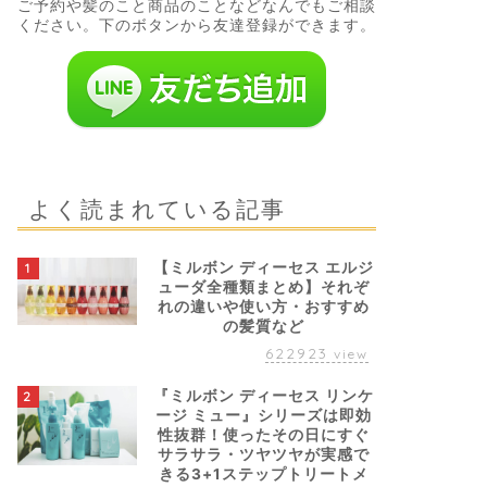
ご予約や髪のこと商品のことなどなんでもご相談
ください。下のボタンから友達登録ができます。
よく読まれている記事
【ミルボン ディーセス エルジ
1
ューダ全種類まとめ】それぞ
れの違いや使い方・おすすめ
の髪質など
622923
view
『ミルボン ディーセス リンケ
2
ージ ミュー』シリーズは即効
性抜群！使ったその日にすぐ
サラサラ・ツヤツヤが実感で
きる3+1ステップトリートメ