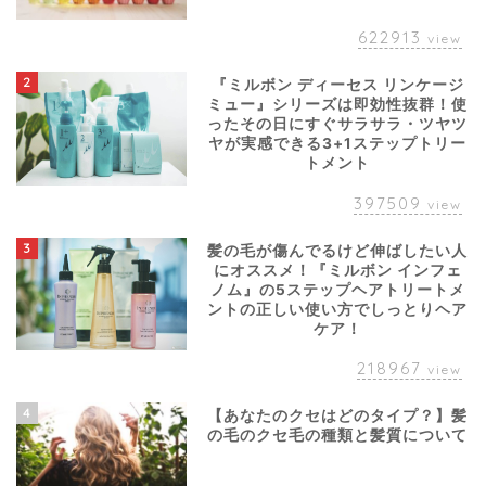
622913
view
2
『ミルボン ディーセス リンケージ
ミュー』シリーズは即効性抜群！使
ったその日にすぐサラサラ・ツヤツ
ヤが実感できる3+1ステップトリー
トメント
397509
view
3
髪の毛が傷んでるけど伸ばしたい人
にオススメ！『ミルボン インフェ
ノム』の5ステップヘアトリートメ
ントの正しい使い方でしっとりヘア
ケア！
218967
view
4
【あなたのクセはどのタイプ？】髪
の毛のクセ毛の種類と髪質について