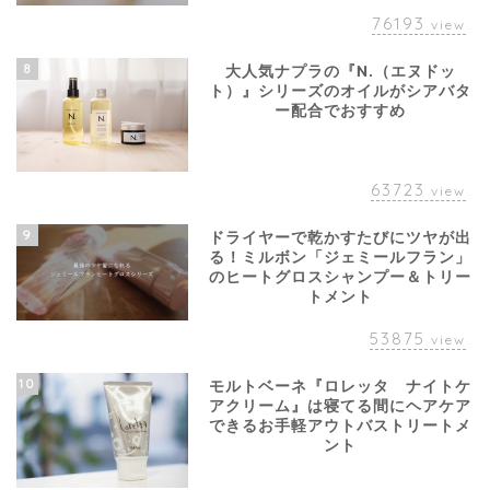
76193
view
8
大人気ナプラの『N.（エヌドッ
ト）』シリーズのオイルがシアバタ
ー配合でおすすめ
63723
view
9
ドライヤーで乾かすたびにツヤが出
る！ミルボン「ジェミールフラン」
のヒートグロスシャンプー＆トリー
トメント
53875
view
10
モルトベーネ『ロレッタ ナイトケ
アクリーム』は寝てる間にヘアケア
できるお手軽アウトバストリートメ
ント