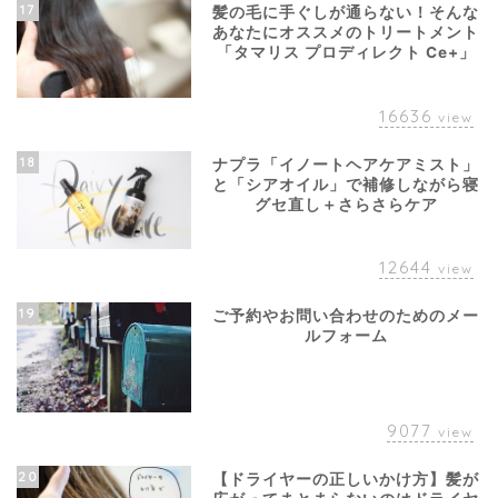
17
髪の毛に手ぐしが通らない！そんな
あなたにオススメのトリートメント
「タマリス プロディレクト Ce+」
16636
view
18
ナプラ「イノートヘアケアミスト」
と「シアオイル」で補修しながら寝
グセ直し＋さらさらケア
12644
view
19
ご予約やお問い合わせのためのメー
ルフォーム
9077
view
20
【ドライヤーの正しいかけ方】髪が