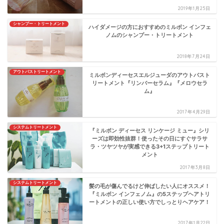
2019年1月25日
シャンプー・トリートメント
ハイダメージの方におすすめのミルボン インフェ
ノムのシャンプー・トリートメント
2018年7月24日
アウトバストリートメント
ミルボンディーセスエルジューダのアウトバスト
リートメント『リンバーセラム』『メロウセラ
ム』
2017年4月29日
システムトリートメント
『ミルボン ディーセス リンケージ ミュー』シリ
ーズは即効性抜群！使ったその日にすぐサラサ
ラ・ツヤツヤが実感できる3+1ステップトリート
メント
2017年3月8日
システムトリートメント
髪の毛が傷んでるけど伸ばしたい人にオススメ！
『ミルボン インフェノム』の5ステップヘアトリ
ートメントの正しい使い方でしっとりヘアケア！
2017年1月22日