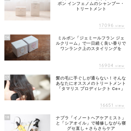
ボン インフェノムのシャンプー・
トリートメント
17096
view
16
ミルボン「ジェミールフラン ジェ
ルクリーム」で一日続く良い香りで
ワンランク上のスタイリングを
16904
view
17
髪の毛に手ぐしが通らない！そんな
あなたにオススメのトリートメント
「タマリス プロディレクト Ce+」
16651
view
18
ナプラ「イノートヘアケアミスト」
と「シアオイル」で補修しながら寝
グセ直し＋さらさらケア