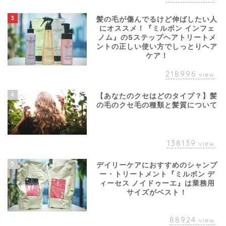
3
髪の毛が傷んでるけど伸ばしたい人
にオススメ！『ミルボン インフェ
ノム』の5ステップヘアトリートメ
ントの正しい使い方でしっとりヘア
ケア！
218996
view
4
【あなたのクセはどのタイプ？】髪
の毛のクセ毛の種類と髪質について
138139
view
5
デイリーケアにおすすめのシャンプ
ー・トリートメント『ミルボン デ
ィーセス ノイドゥーエ』は業務用
サイズがベスト！
88924
view