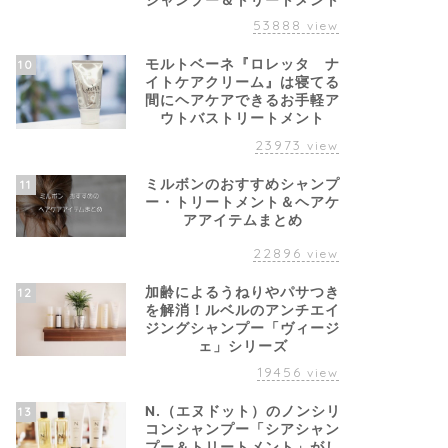
シャンプー＆トリートメント
53888
view
モルトベーネ『ロレッタ ナ
10
イトケアクリーム』は寝てる
間にヘアケアできるお手軽ア
ウトバストリートメント
23973
view
ミルボンのおすすめシャンプ
11
ー・トリートメント＆ヘアケ
アアイテムまとめ
22896
view
加齢によるうねりやパサつき
12
を解消！ルベルのアンチエイ
ジングシャンプー「ヴィージ
ェ」シリーズ
19456
view
N.（エヌドット）のノンシリ
13
コンシャンプー「シアシャン
プー＆トリートメント」がし