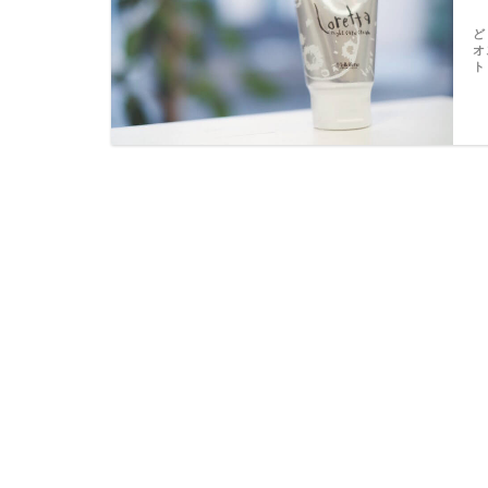
ど
オ
ト