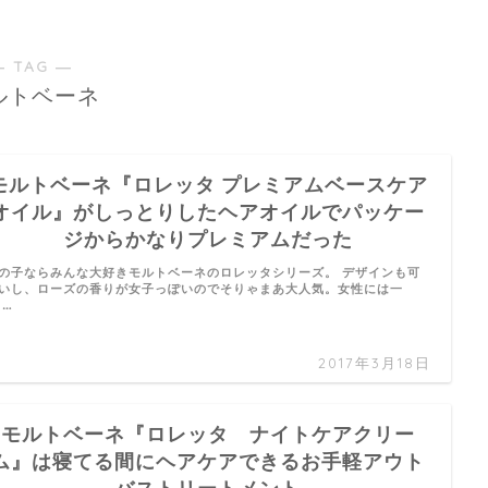
― TAG ―
ルトベーネ
モルトベーネ『ロレッタ プレミアムベースケア
オイル』がしっとりしたヘアオイルでパッケー
ジからかなりプレミアムだった
の子ならみんな大好きモルトベーネのロレッタシリーズ。 デザインも可
いし、ローズの香りが女子っぽいのでそりゃまあ大人気。女性には一
 …
2017年3月18日
モルトベーネ『ロレッタ ナイトケアクリー
ム』は寝てる間にヘアケアできるお手軽アウト