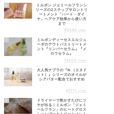
ミルボン ジェミールフランシ
6
リーズの2ステップサロントリ
ートメント「ハート・ダイ
ヤ」ヘアケア効果から使い方
まで
85584
view
ミルボンディーセスエルジュ
7
ーダのアウトバストリートメ
ント『リンバーセラム』『メ
ロウセラム』
76200
view
大人気ナプラの『N.（エヌド
8
ット）』シリーズのオイルが
シアバター配合でおすすめ
63731
view
ドライヤーで乾かすたびにツ
9
ヤが出る！ミルボン「ジェミ
ールフラン」のヒートグロス