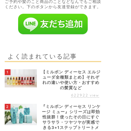
ご予約や髪のこと商品のことなどなんでもご相談
ください。下のボタンから友達登録ができます。
よく読まれている記事
【ミルボン ディーセス エルジ
1
ューダ全種類まとめ】それぞ
れの違いや使い方・おすすめ
の髪質など
622922
view
『ミルボン ディーセス リンケ
2
ージ ミュー』シリーズは即効
性抜群！使ったその日にすぐ
サラサラ・ツヤツヤが実感で
きる3+1ステップトリートメ