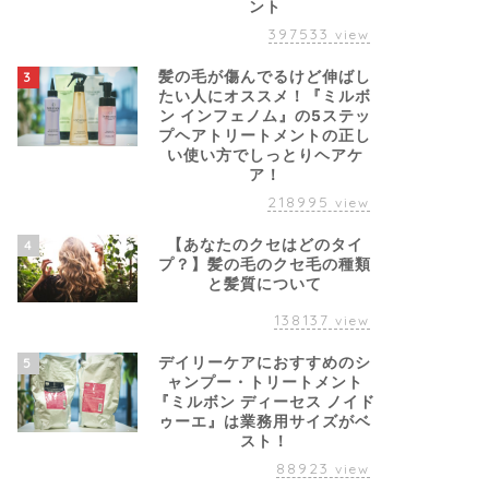
ント
397533
view
髪の毛が傷んでるけど伸ばし
3
たい人にオススメ！『ミルボ
ン インフェノム』の5ステッ
プヘアトリートメントの正し
い使い方でしっとりヘアケ
ア！
218995
view
【あなたのクセはどのタイ
4
プ？】髪の毛のクセ毛の種類
と髪質について
138137
view
デイリーケアにおすすめのシ
5
ャンプー・トリートメント
『ミルボン ディーセス ノイド
ゥーエ』は業務用サイズがベ
スト！
88923
view