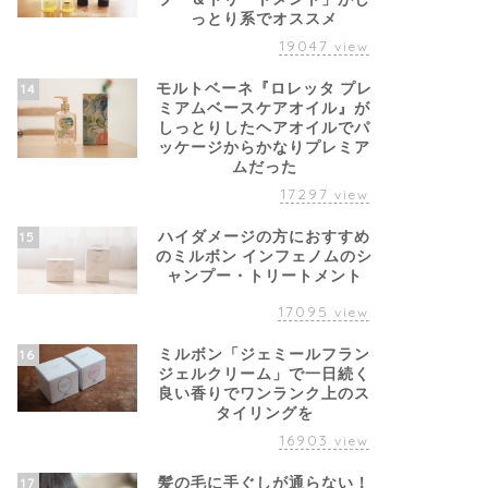
っとり系でオススメ
19047
view
モルトベーネ『ロレッタ プレ
14
ミアムベースケアオイル』が
しっとりしたヘアオイルでパ
ッケージからかなりプレミア
ムだった
17297
view
ハイダメージの方におすすめ
15
のミルボン インフェノムのシ
ャンプー・トリートメント
17095
view
ミルボン「ジェミールフラン
16
ジェルクリーム」で一日続く
良い香りでワンランク上のス
タイリングを
16903
view
髪の毛に手ぐしが通らない！
17