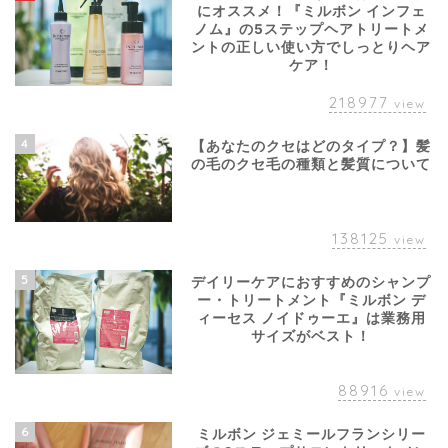
にオススメ！『ミルボン インフェ
ノム』の5ステップヘアトリートメ
ントの正しい使い方でしっとりヘア
ケア！
218977
view
4
【あなたのクセはどのタイプ？】髪
の毛のクセ毛の種類と髪質について
138125
view
5
デイリーケアにおすすめのシャンプ
ー・トリートメント『ミルボン デ
ィーセス ノイドゥーエ』は業務用
サイズがベスト！
88916
view
6
ミルボン ジェミールフランシリー