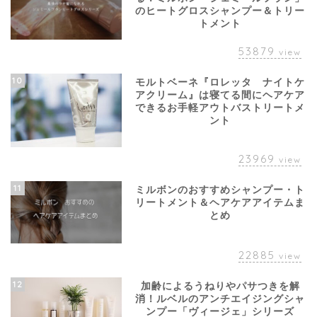
のヒートグロスシャンプー＆トリー
トメント
53879
view
10
モルトベーネ『ロレッタ ナイトケ
アクリーム』は寝てる間にヘアケア
できるお手軽アウトバストリートメ
ント
23969
view
11
ミルボンのおすすめシャンプー・ト
リートメント＆ヘアケアアイテムま
とめ
22885
view
12
加齢によるうねりやパサつきを解
消！ルベルのアンチエイジングシャ
ンプー「ヴィージェ」シリーズ