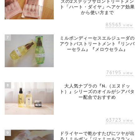
ズの2ステップサロントリートメン
ト「ハート・ダイヤ」ヘアケア効果
から使い方まで
85563
view
7
ミルボンディーセスエルジューダの
アウトバストリートメント『リンバ
ーセラム』『メロウセラム』
76195
view
8
大人気ナプラの『N.（エヌドッ
ト）』シリーズのオイルがシアバタ
ー配合でおすすめ
63723
view
9
ドライヤーで乾かすたびにツヤが出
る！ミルボン「ジェミールフラン」