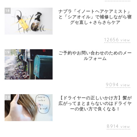
18
ナプラ「イノートヘアケアミスト」
と「シアオイル」で補修しながら寝
グセ直し＋さらさらケア
12656
view
19
ご予約やお問い合わせのためのメー
ルフォーム
9094
view
20
【ドライヤーの正しいかけ方】髪が
広がってまとまらないのはドライヤ
ーの使い方で良くなる！
8914
view