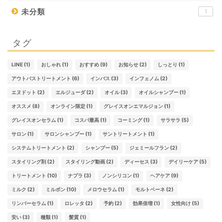
未分類
1
タグ
LINE
(1)
おしゃれ
(1)
おすすめ
(9)
お知らせ
(2)
しっとり
(1)
アウトバストリートメント
(6)
インバス
(3)
インフェノム
(2)
エヌドット
(2)
エルジューダ
(2)
オイル
(3)
オイルシャンプー
(1)
オススメ
(8)
オンライン限定
(1)
グレイスオンエマルジョン
(1)
グレイスオンセラム
(1)
コスパ最高
(1)
コーミング
(1)
サラサラ
(5)
サロン
(1)
サロンシャンプー
(1)
サントリートメント
(1)
システムトリートメント
(2)
シャンプー
(5)
ジェミールフラン
(2)
スタイリング剤
(2)
スタイリング動画
(2)
ディーセス
(3)
デイリーケア
(5)
トリートメント
(10)
ナプラ
(3)
ノンシリコン
(1)
ヘアケア
(9)
ミルク
(2)
ミルボン
(10)
メロウセラム
(1)
モルトベーネ
(2)
リンバーセラム
(1)
ロレッタ
(2)
予約
(2)
効果倍増
(1)
女性向け
(5)
安い
(3)
種類
(1)
髪質
(1)