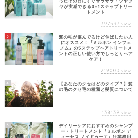
ったその日にすぐサラサラ・ツヤツ
ヤが実感できる3+1ステップトリー
トメント
397537
view
3
髪の毛が傷んでるけど伸ばしたい人
にオススメ！『ミルボン インフェ
ノム』の5ステップヘアトリートメ
ントの正しい使い方でしっとりヘア
ケア！
219000
view
4
【あなたのクセはどのタイプ？】髪
の毛のクセ毛の種類と髪質について
138139
view
5
デイリーケアにおすすめのシャンプ
ー・トリートメント『ミルボン デ
ィーセス ノイドゥーエ』は業務用