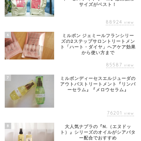
サイズがベスト！
88924
view
6
ミルボン ジェミールフランシリー
ズの2ステップサロントリートメン
ト「ハート・ダイヤ」ヘアケア効果
から使い方まで
85587
view
7
ミルボンディーセスエルジューダの
アウトバストリートメント『リンバ
ーセラム』『メロウセラム』
76201
view
8
大人気ナプラの『N.（エヌドッ
ト）』シリーズのオイルがシアバタ
ー配合でおすすめ