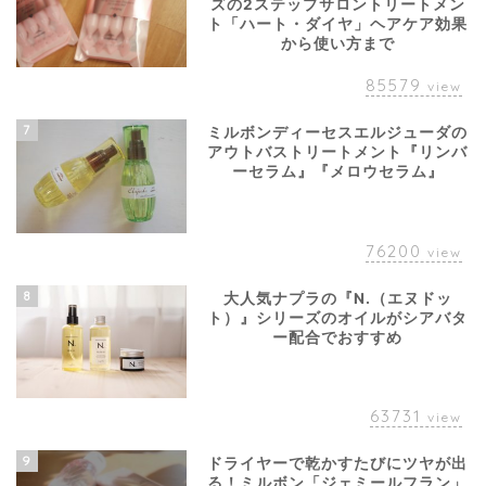
ズの2ステップサロントリートメン
ト「ハート・ダイヤ」ヘアケア効果
から使い方まで
85579
view
7
ミルボンディーセスエルジューダの
アウトバストリートメント『リンバ
ーセラム』『メロウセラム』
76200
view
8
大人気ナプラの『N.（エヌドッ
ト）』シリーズのオイルがシアバタ
ー配合でおすすめ
63731
view
9
ドライヤーで乾かすたびにツヤが出
る！ミルボン「ジェミールフラン」