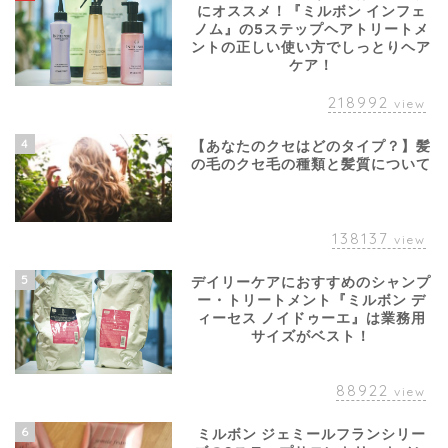
にオススメ！『ミルボン インフェ
ノム』の5ステップヘアトリートメ
ントの正しい使い方でしっとりヘア
ケア！
218992
view
4
【あなたのクセはどのタイプ？】髪
の毛のクセ毛の種類と髪質について
138137
view
5
デイリーケアにおすすめのシャンプ
ー・トリートメント『ミルボン デ
ィーセス ノイドゥーエ』は業務用
サイズがベスト！
88922
view
6
ミルボン ジェミールフランシリー