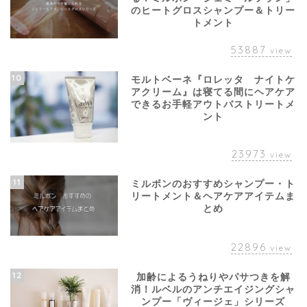
のヒートグロスシャンプー＆トリー
トメント
53887
view
10
モルトベーネ『ロレッタ ナイトケ
アクリーム』は寝てる間にヘアケア
できるお手軽アウトバストリートメ
ント
23973
view
11
ミルボンのおすすめシャンプー・ト
リートメント＆ヘアケアアイテムま
とめ
22896
view
12
加齢によるうねりやパサつきを解
消！ルベルのアンチエイジングシャ
ンプー「ヴィージェ」シリーズ